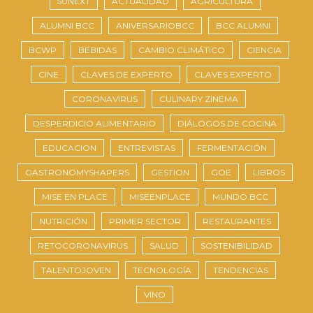
50NEXT
ACTUALIDAD
AGRICULTURA
ALUMNI BCC
ANIVERSARIOBCC
BCC ALUMNI
BCWP
BEBIDAS
CAMBIO CLIMÁTICO
CIENCIA
CINE
CLAVES DE EXPERTO
CLAVES EXPERTO
CORONAVIRUS
CULINARY ZINEMA
DESPERDICIO ALIMENTARIO
DIÁLOGOS DE COCINA
EDUCACION
ENTREVISTAS
FERMENTACIÓN
GASTRONOMYSHAPERS
GESTION
GOE
LIBROS
MISE EN PLACE
MISEENPLACE
MUNDO.BCC
NUTRICIÓN
PRIMER SECTOR
RESTAURANTES
RETOCORONAVIRUS
SALUD
SOSTENIBILIDAD
TALENTOJOVEN
TECNOLOGÍA
TENDENCIAS
VINO