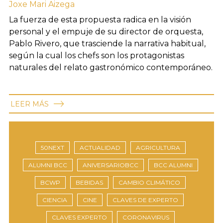
Joxe Mari Aizega
La fuerza de esta propuesta radica en la visión
personal y el empuje de su director de orquesta,
Pablo Rivero, que trasciende la narrativa habitual,
según la cual los chefs son los protagonistas
naturales del relato gastronómico contemporáneo.
LEER MÁS
50NEXT
ACTUALIDAD
AGRICULTURA
ALUMNI BCC
ANIVERSARIOBCC
BCC ALUMNI
BCWP
BEBIDAS
CAMBIO CLIMÁTICO
CIENCIA
CINE
CLAVES DE EXPERTO
CLAVES EXPERTO
CORONAVIRUS