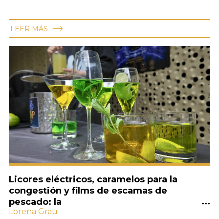
LEER MÁS
Licores eléctricos, caramelos para la
congestión y films de escamas de
pescado: la
Lorena Grau
innovación gastronómica comienza en