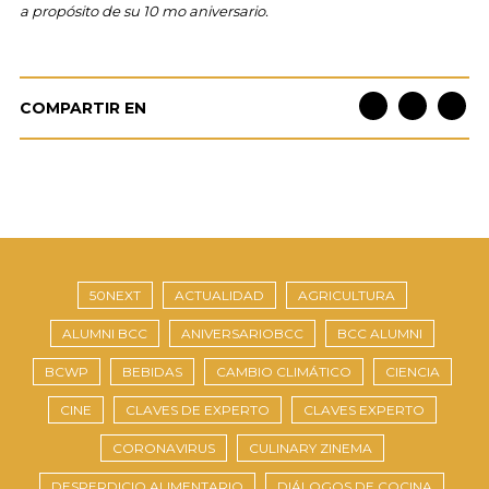
a propósito de su 10 mo aniversario.
COMPARTIR EN
50NEXT
ACTUALIDAD
AGRICULTURA
ALUMNI BCC
ANIVERSARIOBCC
BCC ALUMNI
BCWP
BEBIDAS
CAMBIO CLIMÁTICO
CIENCIA
CINE
CLAVES DE EXPERTO
CLAVES EXPERTO
CORONAVIRUS
CULINARY ZINEMA
DESPERDICIO ALIMENTARIO
DIÁLOGOS DE COCINA