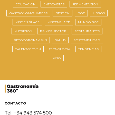
EDUCACION
ENTREVISTAS
FERMENTACIÓN
GASTRONOMYSHAPERS
GESTION
GOE
LIBROS
MISE EN PLACE
MISEENPLACE
MUNDO.BCC
NUTRICIÓN
PRIMER SECTOR
RESTAURANTES
RETOCORONAVIRUS
SALUD
SOSTENIBILIDAD
TALENTOJOVEN
TECNOLOGÍA
TENDENCIAS
VINO
CONTACTO
Tel: +34 943 574 500