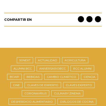
COMPARTIR EN
50NEXT
ACTUALIDAD
AGRICULTURA
ALUMNI BCC
ANIVERSARIOBCC
BCC ALUMNI
BCWP
BEBIDAS
CAMBIO CLIMÁTICO
CIENCIA
CINE
CLAVES DE EXPERTO
CLAVES EXPERTO
CORONAVIRUS
CULINARY ZINEMA
DESPERDICIO ALIMENTARIO
DIÁLOGOS DE COCINA