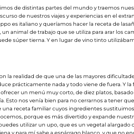
os de distintas partes del mundo y traemos nuestra
scurso de nuestros viajes y experiencias en el extr
ilippo es italiano y queríamos hacer la receta de las
un animal de trabajo que se utiliza para arar los c
de súper tierna. Y en lugar de vino tinto utilizába
 la realidad de que una de las mayores dificultades
duce prácticamente nada y todo viene de fuera. Y l
s ofrecer un menú muy corto, de diez platos, basa
. Esto nos venía bien para no cerrarnos a tener q
 una receta familiar cuyos ingredientes sustituimos
onocemos, porque es más divertido y expande nuestro
puedes utilizar un upo, que es un vegetal alargado
jena y para mí sabe a espárrago blanco, y que no en