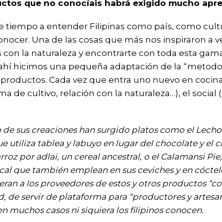
ctos que no conocíais habrá exigido mucho apre
 tiempo a entender Filipinas como país, como cultu
er. Una de las cosas que más nos inspiraron a veni
con la naturaleza y encontrarte con toda esta gam
e ahí hicimos una pequeña adaptación de la “metodol
 productos. Cada vez que entra uno nuevo en cocina
rma de cultivo, relación con la naturaleza…), el social
o de sus creaciones han surgido platos como el Lecho
 utiliza tablea y labuyo en lugar del chocolate y el c
rroz por adlai, un cereal ancestral, o el Calamansi Pie,
local que también emplean en sus ceviches y en cócte
deran a los proveedores de estos y otros productos “c
ad, de servir de plataforma para “productores y arte
 en muchos casos ni siquiera los filipinos conocen.