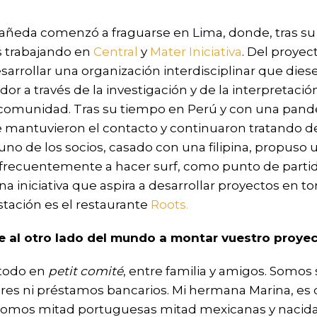
astañeda comenzó a fraguarse en Lima, donde, tras s
s trabajando en
Central
y
Mater Iniciativa
. Del proyec
sarrollar una organización interdisciplinar que die
dor a través de la investigación y de la interpretaci
su comunidad. Tras su tiempo en Perú y con una pa
 mantuvieron el contacto y continuaron tratando de
uno de los socios, casado con una filipina, propuso
día frecuentemente a hacer surf, como punto de partid
una iniciativa que aspira a desarrollar proyectos en t
stación es el restaurante
Roots.
rse al otro lado del mundo a montar vuestro proy
 todo en
petit comité
, entre familia y amigos. Somos 
es ni préstamos bancarios. Mi hermana Marina, es d
 somos mitad portuguesas mitad mexicanas y nacidas e