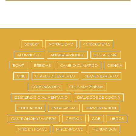
50NEXT
ACTUALIDAD
AGRICULTURA
ALUMNI BCC
ANIVERSARIOBCC
BCC ALUMNI
BCWP
BEBIDAS
CAMBIO CLIMÁTICO
CIENCIA
CINE
CLAVES DE EXPERTO
CLAVES EXPERTO
CORONAVIRUS
CULINARY ZINEMA
DESPERDICIO ALIMENTARIO
DIÁLOGOS DE COCINA
EDUCACION
ENTREVISTAS
FERMENTACIÓN
GASTRONOMYSHAPERS
GESTION
GOE
LIBROS
MISE EN PLACE
MISEENPLACE
MUNDO.BCC