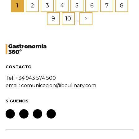
1
2
3
4
5
6
7
8
9
10
>
...
CONTACTO
Tel: +34 943 574 500
email:
comunicacion@bculinary.com
SÍGUENOS