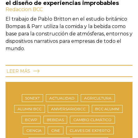
el diseño de experiencias improbables
Redaccion BCC
El trabajo de Pablo Britton en el estudio británico
Bompas & Parr utiliza la comida y la bebida como
base para la construcción de atmósferas, entornos y
dispositivos narrativos para empresas de todo el
mundo.
LEER MÁS
50NEXT
ACTUALIDAD
AGRICULTURA
ALUMNI BCC
ANIVERSARIOBCC
BCC ALUMNI
BCWP
BEBIDAS
CAMBIO CLIMÁTICO
CIENCIA
CINE
CLAVES DE EXPERTO