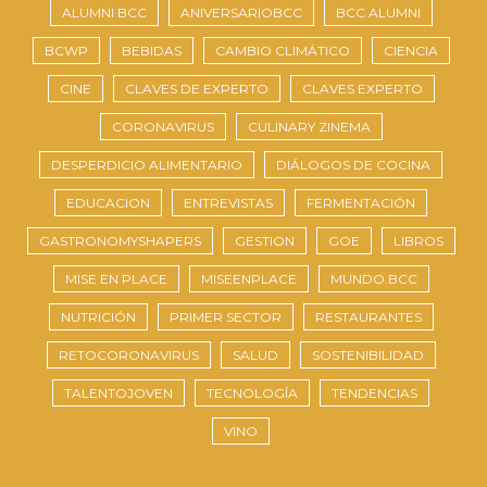
ALUMNI BCC
ANIVERSARIOBCC
BCC ALUMNI
BCWP
BEBIDAS
CAMBIO CLIMÁTICO
CIENCIA
CINE
CLAVES DE EXPERTO
CLAVES EXPERTO
CORONAVIRUS
CULINARY ZINEMA
DESPERDICIO ALIMENTARIO
DIÁLOGOS DE COCINA
EDUCACION
ENTREVISTAS
FERMENTACIÓN
GASTRONOMYSHAPERS
GESTION
GOE
LIBROS
MISE EN PLACE
MISEENPLACE
MUNDO.BCC
NUTRICIÓN
PRIMER SECTOR
RESTAURANTES
RETOCORONAVIRUS
SALUD
SOSTENIBILIDAD
TALENTOJOVEN
TECNOLOGÍA
TENDENCIAS
VINO