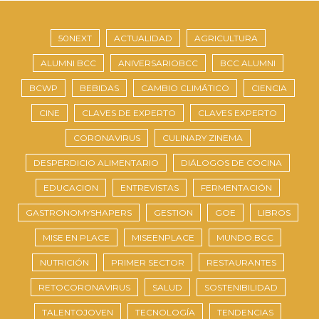
50NEXT
ACTUALIDAD
AGRICULTURA
ALUMNI BCC
ANIVERSARIOBCC
BCC ALUMNI
BCWP
BEBIDAS
CAMBIO CLIMÁTICO
CIENCIA
CINE
CLAVES DE EXPERTO
CLAVES EXPERTO
CORONAVIRUS
CULINARY ZINEMA
DESPERDICIO ALIMENTARIO
DIÁLOGOS DE COCINA
EDUCACION
ENTREVISTAS
FERMENTACIÓN
GASTRONOMYSHAPERS
GESTION
GOE
LIBROS
MISE EN PLACE
MISEENPLACE
MUNDO.BCC
NUTRICIÓN
PRIMER SECTOR
RESTAURANTES
RETOCORONAVIRUS
SALUD
SOSTENIBILIDAD
TALENTOJOVEN
TECNOLOGÍA
TENDENCIAS