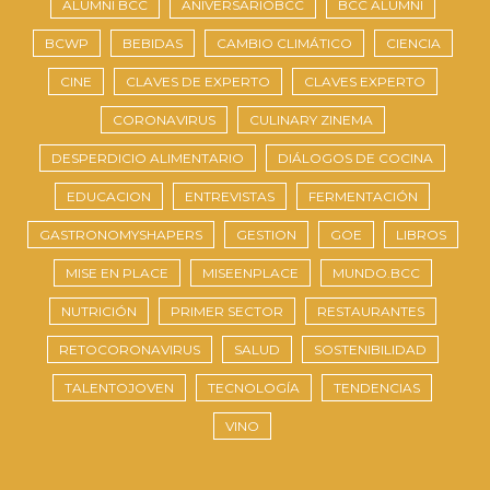
ALUMNI BCC
ANIVERSARIOBCC
BCC ALUMNI
BCWP
BEBIDAS
CAMBIO CLIMÁTICO
CIENCIA
CINE
CLAVES DE EXPERTO
CLAVES EXPERTO
CORONAVIRUS
CULINARY ZINEMA
DESPERDICIO ALIMENTARIO
DIÁLOGOS DE COCINA
EDUCACION
ENTREVISTAS
FERMENTACIÓN
GASTRONOMYSHAPERS
GESTION
GOE
LIBROS
MISE EN PLACE
MISEENPLACE
MUNDO.BCC
NUTRICIÓN
PRIMER SECTOR
RESTAURANTES
RETOCORONAVIRUS
SALUD
SOSTENIBILIDAD
TALENTOJOVEN
TECNOLOGÍA
TENDENCIAS
VINO