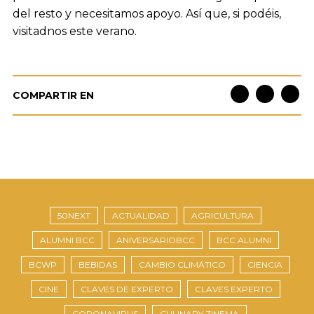
del resto y necesitamos apoyo. Así que, si podéis,
visitadnos este verano.
COMPARTIR EN
50NEXT
ACTUALIDAD
AGRICULTURA
ALUMNI BCC
ANIVERSARIOBCC
BCC ALUMNI
BCWP
BEBIDAS
CAMBIO CLIMÁTICO
CIENCIA
CINE
CLAVES DE EXPERTO
CLAVES EXPERTO
CORONAVIRUS
CULINARY ZINEMA