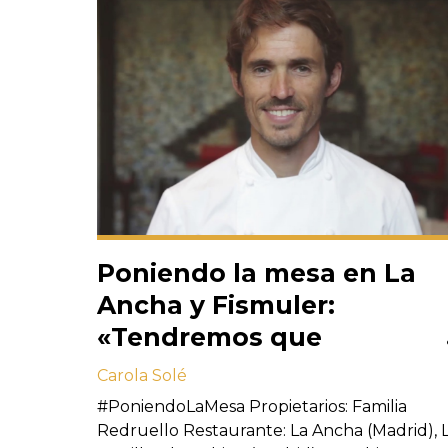
Poniendo la mesa en La
Ancha y Fismuler:
«Tendremos que
remangarnos como
Carola Solé
nuestros padres»
#PoniendoLaMesa Propietarios: Familia
Redruello Restaurante: La Ancha (Madrid), 