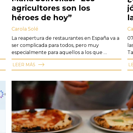
agricultores son los
j
héroes de hoy”
l
Carola Solé
Ca
La reapertura de restaurantes en España va a
07
ser complicada para todos, pero muy
la
especialmente para aquellos a los que …
Ta
LEER MÁS
L