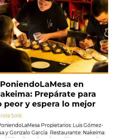
PoniendoLaMesa en
akeima: Prepárate para
o peor y espera lo mejor
rola Solé
oniendoLaMesa Propietarios: Luis Gómez-
a y Gonzalo García Restaurante: Nakeima