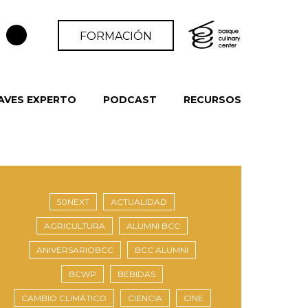
FORMACIÓN
AVES EXPERTO
PODCAST
RECURSOS
50NEXT
ACTUALIDAD
AGRICULTURA
ALUMNI BCC
ANIVERSARIOBCC
BCC ALUMNI
BCWP
BEBIDAS
CAMBIO CLIMÁTICO
CIENCIA
CINE