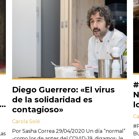
#
Diego Guerrero: «El virus
N
de la solidaridad es
l
contagioso»
Ca
Carola Solé
#P
Por Sasha Correa 29/04/2020 Un día “normal”
Las
Bu
-como los de antes del COVID-19, digamos- le