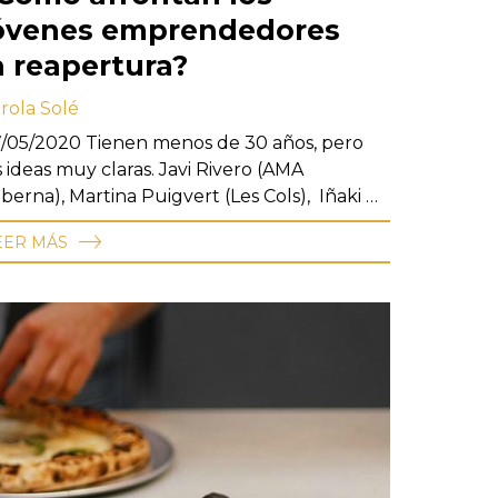
óvenes emprendedores
a reapertura?
rola Solé
/05/2020 Tienen menos de 30 años, pero
s ideas muy claras. Javi Rivero (AMA
berna), Martina Puigvert (Les Cols), Iñaki …
EER MÁS