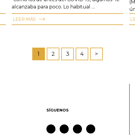
(M
alcanzaba para poco. Lo habitual …
ún
LEER MÁS
L
1
2
3
4
>
SÍGUENOS