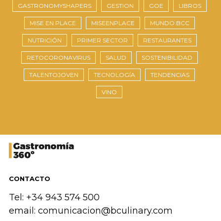
GASTRONOMYSHAPERS
GESTION
GOE
LIBROS
MISE EN PLACE
MISEENPLACE
MUNDO.BCC
NUTRICIÓN
PRIMER SECTOR
RESTAURANTES
RETOCORONAVIRUS
SALUD
SOSTENIBILIDAD
TALENTOJOVEN
TECNOLOGÍA
TENDENCIAS
VINO
CONTACTO
Tel: +34 943 574 500
email:
comunicacion@bculinary.com