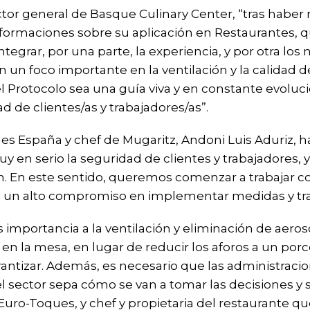
ctor general de Basque Culinary Center, “tras haber
formaciones sobre su aplicación en Restaurantes, q
ntegrar, por una parte, la experiencia, y por otra 
un foco importante en la ventilación y la calidad del
el Protocolo sea una guía viva y en constante evoluci
d de clientes/as y trabajadores/as”.
ues España y chef de Mugaritz, Andoni Luis Aduriz,
en serio la seguridad de clientes y trabajadores, 
n. En este sentido, queremos comenzar a trabajar co
 un alto compromiso en implementar medidas y trabaj
importancia a la ventilación y eliminación de aero
 en la mesa, en lugar de reducir los aforos a un por
antizar. Además, es necesario que las administracio
l sector sepa cómo se van a tomar las decisiones y 
Euro-Toques, y chef y propietaria del restaurante q