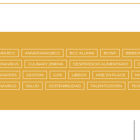
MNI BCC
ANIVERSARIOBCC
BCC ALUMNI
BCWP
BEBID
NAVIRUS
CULINARY ZINEMA
DESPERDICIO ALIMENTARIO
SHAPERS
GESTION
GOE
LIBROS
MISE EN PLACE
MI
NAVIRUS
SALUD
SOSTENIBILIDAD
TALENTOJOVEN
TEC