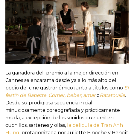
La ganadora del premio a la mejor dirección en
Cannes se encarama desde ya a lo más alto del
podio del cine gastronómico junto a títulos como
El
festín de Babette
,
Comer, beber, amar
o
Ratatouille
.
Desde su prodigiosa secuencia inicial,
minuciosamente coreografiada y prácticamente
muda, a excepción de los sonidos que emiten
cuchillos, sartenes y ollas,
la película de Tran Anh
Hung,
protagonizada por Juliette Binoche y Benoît