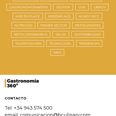
GASTRONOMYSHAPERS
GESTION
GOE
LIBROS
MISE EN PLACE
MISEENPLACE
MUNDO.BCC
NUTRICIÓN
PRIMER SECTOR
RESTAURANTES
RETOCORONAVIRUS
SALUD
SOSTENIBILIDAD
TALENTOJOVEN
TECNOLOGÍA
TENDENCIAS
VINO
CONTACTO
Tel: +34 943 574 500
email:
comunicacion@bculinary.com