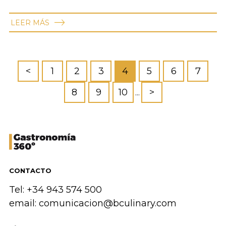
LEER MÁS
<
1
2
3
4
5
6
7
8
9
10
>
...
CONTACTO
Tel: +34 943 574 500
email:
comunicacion@bculinary.com