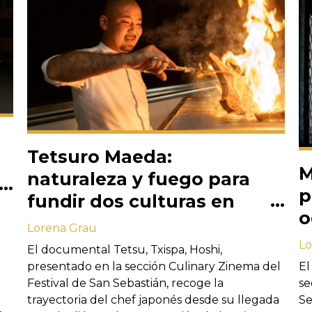
Tetsuro Maeda:
M
naturaleza y fuego para
p
fundir dos culturas en
o
una nueva
Lorena Grau
a
Lo
El documental Tetsu, Txispa, Hoshi,
presentado en la sección Culinary Zinema del
El
Festival de San Sebastián, recoge la
se
trayectoria del chef japonés desde su llegada
Se