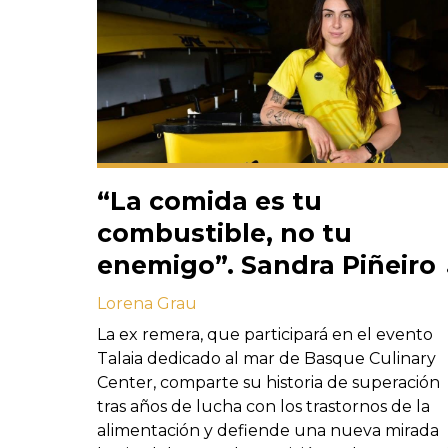
“La comida es tu
combustible, no tu
enemigo”. Sandra Piñeiro
contra las dietas
Lorena Grau
restrictivas en el deporte
La ex remera, que participará en el evento
Talaia dedicado al mar de Basque Culinary
Center, comparte su historia de superación
tras años de lucha con los trastornos de la
alimentación y defiende una nueva mirada