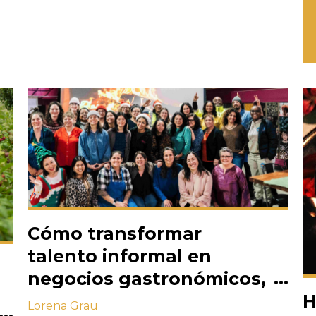
Cómo transformar
talento informal en
negocios gastronómicos,
en La Cocina
H
Lorena Grau