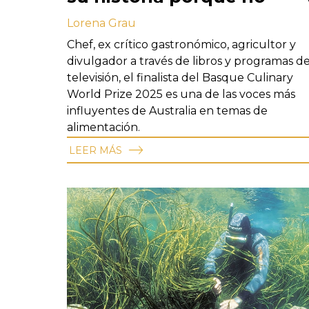
pueden hacerlo por sí
Lorena Grau
mismos». Matthew Evans
Chef, ex crítico gastronómico, agricultor y
divulgador a través de libros y programas d
televisión, el finalista del Basque Culinary
World Prize 2025 es una de las voces más
influyentes de Australia en temas de
alimentación.
LEER MÁS