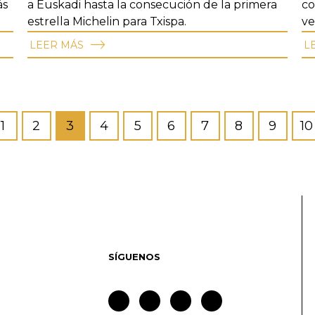
ás
a Euskadi hasta la consecución de la primera
co
estrella Michelin para Txispa.
ve
LEER MÁS
L
1
2
3
4
5
6
7
8
9
10
SÍGUENOS