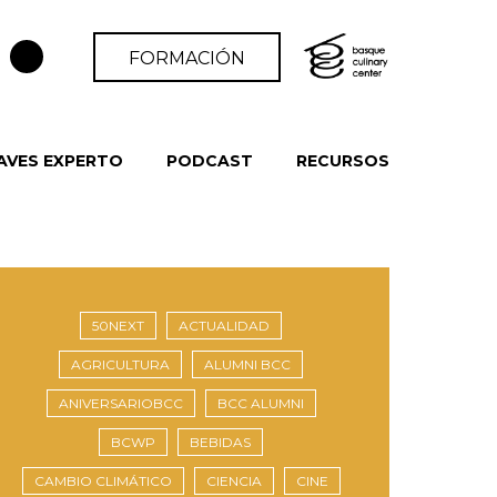
FORMACIÓN
AVES EXPERTO
PODCAST
RECURSOS
50NEXT
ACTUALIDAD
AGRICULTURA
ALUMNI BCC
ANIVERSARIOBCC
BCC ALUMNI
BCWP
BEBIDAS
CAMBIO CLIMÁTICO
CIENCIA
CINE