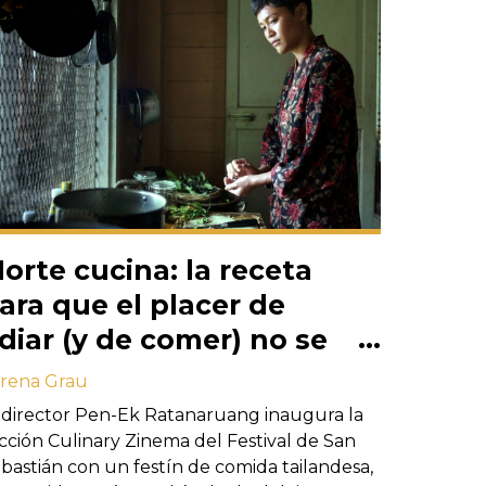
orte cucina: la receta
ara que el placer de
diar (y de comer) no se
cabe nunca
rena Grau
 director Pen-Ek Ratanaruang inaugura la
cción Culinary Zinema del Festival de San
bastián con un festín de comida tailandesa,