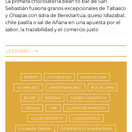
La primera chocolatería bean to bar de San
Sebastián fusiona granos excepcionales de Tabasco
y Chiapas con sidra de Bereziartua, queso Idiazabal,
chile pasilla o sal de Añana en una apuesta por el
sabor, la trazabilidad y el comercio justo
LEER MÁS
50NEXT
ACTUALIDAD
AGRICULTURA
ALUMNI BCC
ANIVERSARIOBCC
BCC ALUMNI
BCWP
BEBIDAS
CAMBIO CLIMÁTICO
CIENCIA
CINE
CLAVES DE EXPERTO
CLAVES EXPERTO
CORONAVIRUS
CULINARY ZINEMA
DESPERDICIO ALIMENTARIO